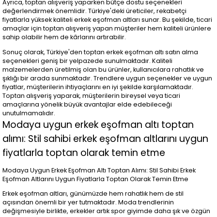
Ayrıca, toptan alışveriş yaparken bütçe dostu seçenekleri
değerlendirmek önemlidir. Türkiye'deki üreticiler, rekabetçi
fiyatlarla yüksek kaliteli erkek eşofman altları sunar. Bu şekilde, ticari
amaçlar için toptan alışveriş yapan müşteriler hem kaliteli ürünlere
sahip olabilir hem de kârlarını artırabilir.
Sonuç olarak, Türkiye'den toptan erkek eşofman altı satın alma
seçenekleri geniş bir yelpazede sunulmaktadır. Kaliteli
malzemelerden üretilmiş olan bu ürünler, kullanıcılara rahatlık ve
şıklığı bir arada sunmaktadır. Trendlere uygun seçenekler ve uygun
fiyatlar, müşterilerin ihtiyaçlarını en iyi şekilde karşılamaktadır.
Toptan alışveriş yaparak, müşterilerin bireysel veya ticari
amaçlarına yönelik büyük avantajlar elde edebileceği
unutulmamalıdır.
Modaya uygun erkek eşofman altı toptan
alımı: Stil sahibi erkek eşofman altlarını uygun
fiyatlarla toptan olarak temin etme
Modaya Uygun Erkek Eşofman Altı Toptan Alımı: Stil Sahibi Erkek
Eşofman Altlarını Uygun Fiyatlarla Toptan Olarak Temin Etme
Erkek eşofman altları, günümüzde hem rahatlık hem de stil
açısından önemli bir yer tutmaktadır. Moda trendlerinin
değişmesiyle birlikte, erkekler artık spor giyimde daha şık ve özgün