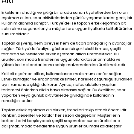
Altı
Erkeklerin rahatlığı ve şıklığı bir arada sunan kıyafetlerden biri olan
eşofman altları, spor aktivitelerinden günlük yaşama kadar geniş bir
kullanım alanına sahiptir. Türkiye'de ise toptan erkek eşofman altı
satın alma seçenekleriyle müşterilere uygun fiyatlarla kaliteli ürünler
sunulmaktadır.
Toptan alışveriş, hem bireysel hem de ticari amaçlar için avantajlar
sağlar. Türkiye'de faaliyet gösteren birçok tekstil firması, çeşitli
tarzlarda ve renklerde erkek eşofman altları üretmektedir. Bu
ürünler, son moda trendlerine uygun olarak tasarlanmakta ve
yüksek kalite standartlarına sahip malzemelerden üretilmektedir.
Kaliteli eşofman altları, kullanıcılarına maksimum konfor sağlar.
Esnek kumaşlar ve ergonomik kesimler, hareket özgürlüğü sunarken
aynı zamanda şıklığı da korur. Ayrıca, nefes alabilen yapıları
terlemeyi önlerken cildin hava almasını sağlar. Bu özellikler, spor
yaparken veya günlük aktivitelerde giyildiğinde kullanıcının
rahatlığını arttırır.
Toptan erkek eşofman altı alırken, trendleri takip etmek önemlidir.
Renkler, desenler ve tarzlar her sezon değişebilir. Müşterilerin
beklentilerini karşılayacak çeşitli seçenekler sunan üreticilerle
çalışmak, moda trendlerine uygun ürünler bulmayı kolaylaştırır.