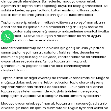
olmayı tercih etmektedir. Bu nedenle, modaya uygun erkek
eşofman altı toptan alımı seçeneği büyük bir talep görmektedir. Stil
sahibi erkekler, uygun fiyatlarla kaliteli eşofman altlarını toptan
olarak temin ederek gardıroplarını güncel tutabilmektedir.
Toptan alışveriş, erkeklerin yüksek kaliteye sahip eşofman altlarını
daha hesaplı bir şekilde elde etmelerini sağlar. Birçok marka ve
üretici, toptan satış seçeneği sunarak müşterilerine avantajlı fiyatlar
sunmaktadır. Bu sayede, bütçenizi zorlamadan tarzınıza uygun
eşofman altlarını temin edebilirsiniz.
Moda trendlerini takip eden erkekler için geniş bir ürün yelpazesi
sunan toptan eşofman altı satıcıları, farklı renkler, desenler ve
kesimlerle çeşitlilik sağlar. Böylece, kendi tarzınıza ve tercihlerinize
uygun olanı seçebilirsiniz. Ayrıca, toptan alım yaparak
gardırobunuzu çeşitlendirebilir ve farklı kombinasyonlar
oluşturabilirsiniz.
Toptan alımın bir diğer avantajı da zaman kazandırmasıdır. Mağaza
mağaza dolaşmak yerine, tek bir satıcıdan toplu olarak alışveriş
yaparak zamandan tasarruf edebilirsiniz. Bunun yanı sıra, online
toptan satış siteleri sayesinde kolaylıkla ürünleri inceleyebilir,
karşılaştırma yapabilir ve siparişinizi hızlıca tamamlayabilirsiniz.
Modaya uygun erkek eşofman altı toptan alımı seçeneği, stil sahibi
erkekler için ideal bir çözüm sunmaktadır. Uygun fiyatlarla kaliteli ve