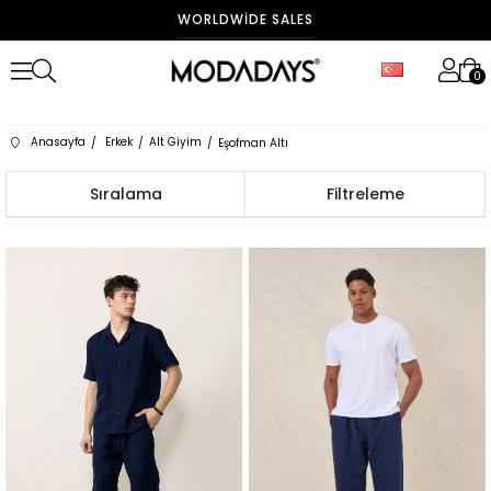
FAST DELIVERY
0
Anasayfa
Erkek
Alt Giyim
Eşofman Altı
Sıralama
Filtreleme