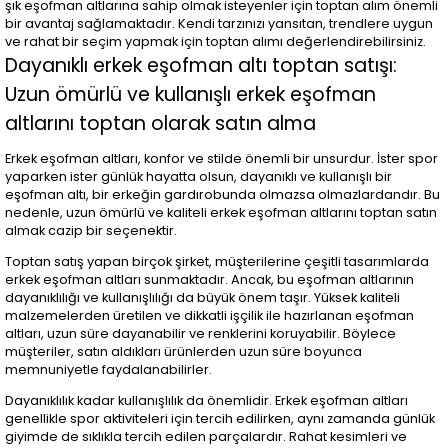
şık eşofman altlarına sahip olmak isteyenler için toptan alım önemli
bir avantaj sağlamaktadır. Kendi tarzınızı yansıtan, trendlere uygun
ve rahat bir seçim yapmak için toptan alımı değerlendirebilirsiniz.
Dayanıklı erkek eşofman altı toptan satışı:
Uzun ömürlü ve kullanışlı erkek eşofman
altlarını toptan olarak satın alma
Erkek eşofman altları, konfor ve stilde önemli bir unsurdur. İster spor
yaparken ister günlük hayatta olsun, dayanıklı ve kullanışlı bir
eşofman altı, bir erkeğin gardırobunda olmazsa olmazlardandır. Bu
nedenle, uzun ömürlü ve kaliteli erkek eşofman altlarını toptan satın
almak cazip bir seçenektir.
Toptan satış yapan birçok şirket, müşterilerine çeşitli tasarımlarda
erkek eşofman altları sunmaktadır. Ancak, bu eşofman altlarının
dayanıklılığı ve kullanışlılığı da büyük önem taşır. Yüksek kaliteli
malzemelerden üretilen ve dikkatli işçilik ile hazırlanan eşofman
altları, uzun süre dayanabilir ve renklerini koruyabilir. Böylece
müşteriler, satın aldıkları ürünlerden uzun süre boyunca
memnuniyetle faydalanabilirler.
Dayanıklılık kadar kullanışlılık da önemlidir. Erkek eşofman altları
genellikle spor aktiviteleri için tercih edilirken, aynı zamanda günlük
giyimde de sıklıkla tercih edilen parçalardır. Rahat kesimleri ve