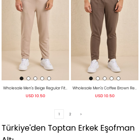
Wholesale Men's Beige Regular Fit Pique Fabric Sweatpants
Wholesale Men's Coffee Brown Regular Fit Pique Fabric Sweatpants
USD 10.50
USD 10.50
1
2
>
Türkiye'den Toptan Erkek Eşofman