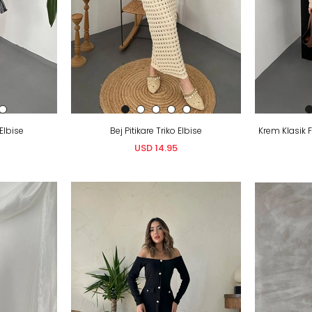
 Elbise
Bej Pitikare Triko Elbise
USD 14.95