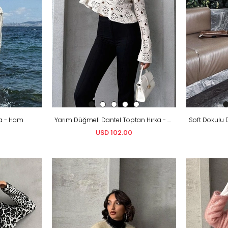
a - Ham
Yarım Düğmeli Dantel Toptan Hırka - Ham
USD 102.00