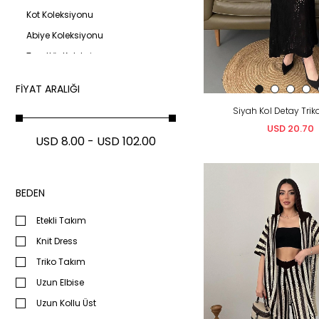
Kot Koleksiyonu
Abiye Koleksiyonu
Tesettür Koleksiyonu
Büyük Beden Koleksiyonu
FIYAT ARALIĞI
Aksesuarlar
Siyah Kol Detay Trik
USD 20.70
USD 8.00 - USD 102.00
BEDEN
Etekli Takım
Knit Dress
Triko Takım
Uzun Elbise
Uzun Kollu Üst