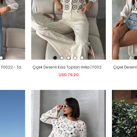
Düğmeli Kısa Toptan Hırka F0022 - Taş Mavi
Çiçek Desenli Kısa Toptan Hırka | F0025 - Taş Kahve
USD 79.20