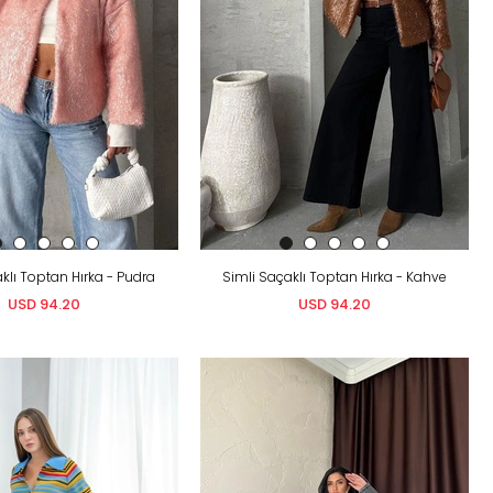
klı Toptan Hırka - Pudra
Simli Saçaklı Toptan Hırka - Kahve
USD 94.20
USD 94.20