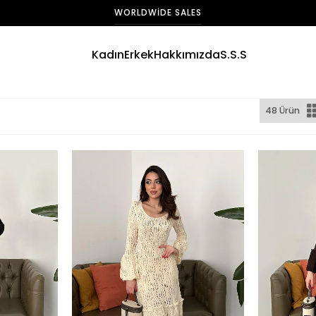
FAST DELIVERY
Kadın
Erkek
Hakkımızda
S.S.S
48 Ürün