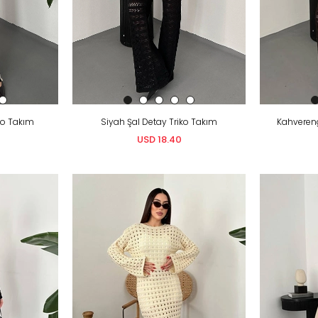
iko Takım
Siyah Şal Detay Triko Takım
Kahvereng
USD 18.40