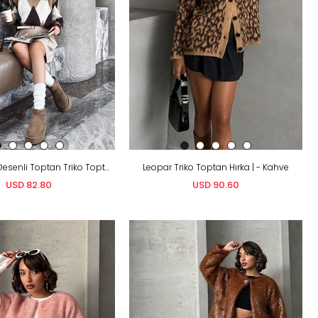
Soft Dokulu Desenli Toptan Triko Toptan Kazak - Kahve
Leopar Triko Toptan Hırka | - Kahve
USD 82.80
USD 90.60