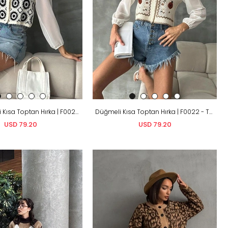
Çiçek Desenli Kısa Toptan Hırka | F0025 - Taş Siyah
Düğmeli Kısa Toptan Hırka | F0022 - Taş Kiremit
USD 79.20
USD 79.20