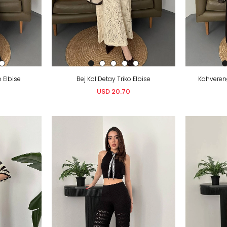
o Elbise
Bej Kol Detay Triko Elbise
Kahvereng
USD 20.70