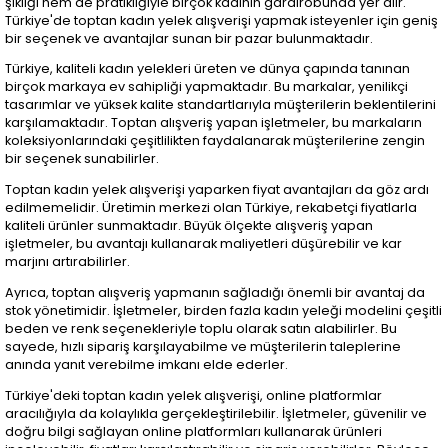
şıklığı hem de pratikliğiyle birçok kadının gardırobunda yer alır.
Türkiye'de toptan kadın yelek alışverişi yapmak isteyenler için geniş
bir seçenek ve avantajlar sunan bir pazar bulunmaktadır.
Türkiye, kaliteli kadın yelekleri üreten ve dünya çapında tanınan
birçok markaya ev sahipliği yapmaktadır. Bu markalar, yenilikçi
tasarımlar ve yüksek kalite standartlarıyla müşterilerin beklentilerini
karşılamaktadır. Toptan alışveriş yapan işletmeler, bu markaların
koleksiyonlarındaki çeşitlilikten faydalanarak müşterilerine zengin
bir seçenek sunabilirler.
Toptan kadın yelek alışverişi yaparken fiyat avantajları da göz ardı
edilmemelidir. Üretimin merkezi olan Türkiye, rekabetçi fiyatlarla
kaliteli ürünler sunmaktadır. Büyük ölçekte alışveriş yapan
işletmeler, bu avantajı kullanarak maliyetleri düşürebilir ve kar
marjını artırabilirler.
Ayrıca, toptan alışveriş yapmanın sağladığı önemli bir avantaj da
stok yönetimidir. İşletmeler, birden fazla kadın yeleği modelini çeşitli
beden ve renk seçenekleriyle toplu olarak satın alabilirler. Bu
sayede, hızlı sipariş karşılayabilme ve müşterilerin taleplerine
anında yanıt verebilme imkanı elde ederler.
Türkiye'deki toptan kadın yelek alışverişi, online platformlar
aracılığıyla da kolaylıkla gerçekleştirilebilir. İşletmeler, güvenilir ve
doğru bilgi sağlayan online platformları kullanarak ürünleri