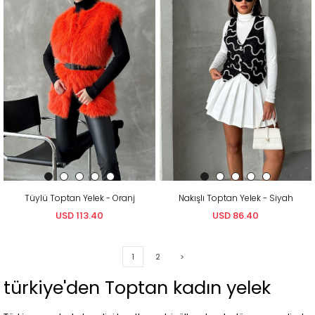
Tüylü Toptan Yelek - Oranj
Nakışlı Toptan Yelek - Siyah
USD 113.40
USD 86.40
1
2
>
türkiye'den Toptan kadın yelek