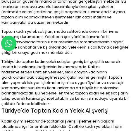
buluşturan güvenilir markalar tarafından gerçekleştirilmektedir. Bu
markalar, modaya uyumlu tasarımlarıyla öne çıkan yelekler
üretmekte ve müşterilerine çeşitli seçenekler sunmaktadır. Ayrıca,
toptan alım yapmak isteyen işletmeler için cazip indirim ve
kampanyalar da düzenlenmektedir.
Toptan kadın yelek satışları, moda sektöründe önemli bir ivme
kazanmış durumdadır. Yeleklerin çok yönlü kullanımı, farklı
kombinasyonlarla tarzınızı her mevsimde tamamlamanızı sağlar.
Özellikle sonbahar ve kış aylarında, yeleklerin sıcak tutma özelliğiyle
şıklığı bir araya getirmek mümkündür.
Türkiye'de toptan kadın yelek satışları geniş bir çeşitlilik sunarak
moda tutkunlarının beğenisini kazanmaktadır. Kaliteli
malzemelerden üretilen yelekler, şıklık arayan kadınların
gardıroplarındaki vazgeçilmez parçalar haline gelmiştir. Toptan
alım yapmak isteyen işletmeler için ise uygun fiyatlar ve avantajlı
kampanyalar sunularak ticari anlamda da büyük bir potansiyel
barındırmaktadır. Bu nedenle, en trend toptan kadın yelek satışlarını
takip ederek tarzınızı güncel tutabilir ve kendinizi modaya uyumlu bir
şekilde ifade edebilirsiniz.
Türkiye'de Toptan Kadın Yelek Alışverişi
Kadın giyim sektöründe toptan alışveriş, işletmelerin başarılı
olabilmesi için önemli bir faktördür. Özellikle kadın yelekleri, hem