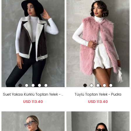
Suet Yakası Kürklü Toptan Yelek - Antrasit Krem
Tüylü Toptan Yelek - Pudra
USD 113.40
USD 113.40