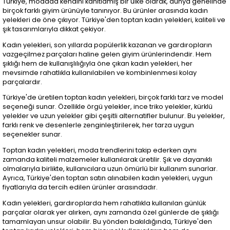
Türkiye, modada kendini kanıtlamış bir ülke olarak, dünya genelinde
birçok farklı giyim ürünüyle tanınıyor. Bu ürünler arasında kadın
yelekleri de öne çıkıyor. Türkiye'den toptan kadın yelekleri, kaliteli ve
şık tasarımlarıyla dikkat çekiyor.
Kadın yelekleri, son yıllarda popülerlik kazanan ve gardıropların
vazgeçilmez parçaları haline gelen giyim ürünlerindendir. Hem
şıklığı hem de kullanışlılığıyla öne çıkan kadın yelekleri, her
mevsimde rahatlıkla kullanılabilen ve kombinlenmesi kolay
parçalardır.
Türkiye'de üretilen toptan kadın yelekleri, birçok farklı tarz ve model
seçeneği sunar. Özellikle örgü yelekler, ince triko yelekler, kürklü
yelekler ve uzun yelekler gibi çeşitli alternatifler bulunur. Bu yelekler,
farklı renk ve desenlerle zenginleştirilerek, her tarza uygun
seçenekler sunar.
Toptan kadın yelekleri, moda trendlerini takip ederken aynı
zamanda kaliteli malzemeler kullanılarak üretilir. Şık ve dayanıklı
olmalarıyla birlikte, kullanıcılara uzun ömürlü bir kullanım sunarlar.
Ayrıca, Türkiye'den toptan satın alınabilen kadın yelekleri, uygun
fiyatlarıyla da tercih edilen ürünler arasındadır.
Kadın yelekleri, gardıroplarda hem rahatlıkla kullanılan günlük
parçalar olarak yer alırken, aynı zamanda özel günlerde de şıklığı
tamamlayan unsur olabilir. Bu yönden bakıldığında, Türkiye'den