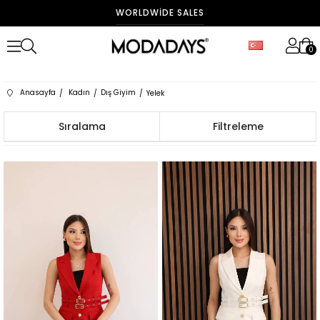
FAST DELIVERY
0
Anasayfa
Kadın
Dış Giyim
Yelek
Sıralama
Filtreleme