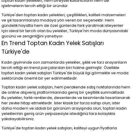
toptan kadın yelekleri, hem bireysel kullanıcıların hem de
işletmelerin tercih ettiği bir üründür.
Türkiye'den toptan kadın yelekleri, çeşitlilikleri, kaliteli malzemeleri
ve şık tasarımlarıyla modaya yön veren bir seçenektir. Hem
gündelik hayatta hem de özel günlerde fark yaratmak isteyenler
için ideal bir tercih olan bu yelekler, Türkiye'nin moda dünyasındaki
gücünü ve zenginliğini yansıtıyor.
En Trend Toptan Kadın Yelek Satışları
Türkiye'de
Kadın giyiminde son zamanlarda yelekler, şıklık ve tarz arayanların
tercih ettiği en trend parçalardan biri haline gelmiştir. Özellikle
toptan kadın yelek satışları Türkiye'de büyük ilgi görmekte ve moda
sektöründe önemli bir yer edinmektedir.
Toptan kadın yelek satışları, hem perakende satış noktalarında hem
de online alışveriş platformlarında geniş bir çeşitlilik sunmaktadır.
Bu yelekler, farklı renklerde, desenlerde ve kesimlerde tasarlanarak
her zevke hitap etmektedir. İster klasik bir tarza sahip olun, ister
daha modern ve iddialı bir görünüm arayışında olun, toptan kadın
yeleklerinin geniş ürün yelpazesiyle istediğiniz tarzı kolaylıkla
yakalayabilirsiniz.
Türkiye'de toptan kadın yelek satışları, kaliteyi uygun fiyatlarla