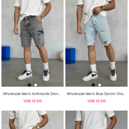
Wholesale Men's Anthracite Denim Shorts
Wholesale Men's Blue Denim Shorts
USD 12.00
USD 12.00