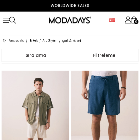
FAST DELIVERY
0
Anasayfa
Erkek
Alt Giyim
Şort & Kapri
Sıralama
Filtreleme