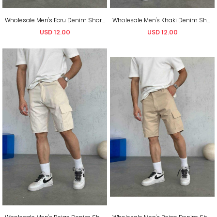
Wholesale Men's Ecru Denim Shorts
Wholesale Men's Khaki Denim Shorts
USD 12.00
USD 12.00