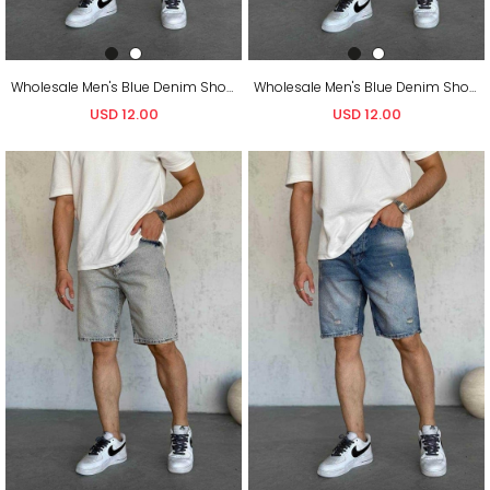
Wholesale Men's Blue Denim Shorts
Wholesale Men's Blue Denim Shorts
USD 12.00
USD 12.00