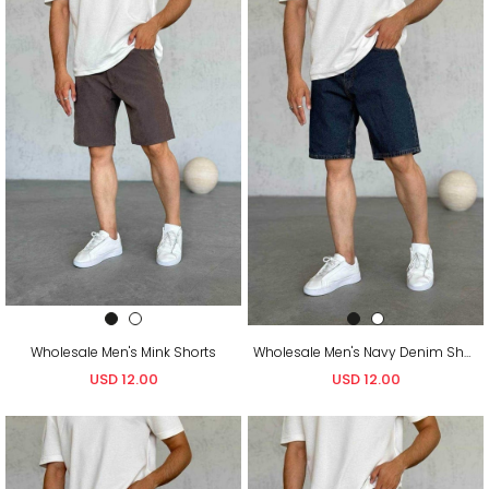
Wholesale Men's Mink Shorts
Wholesale Men's Navy Denim Shorts
USD 12.00
USD 12.00