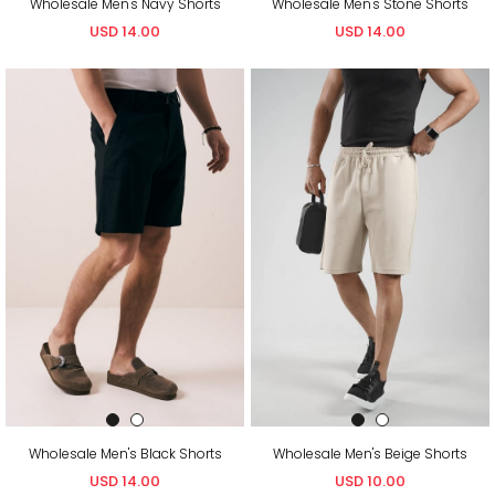
Wholesale Men's Navy Shorts
Wholesale Men's Stone Shorts
USD 14.00
USD 14.00
Wholesale Men's Black Shorts
Wholesale Men's Beige Shorts
USD 14.00
USD 10.00