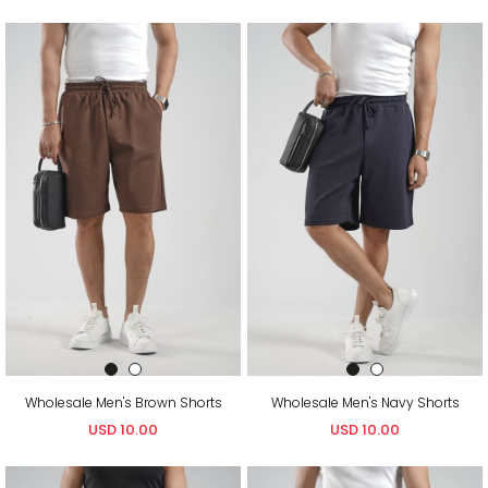
Wholesale Men's Brown Shorts
Wholesale Men's Navy Shorts
USD 10.00
USD 10.00