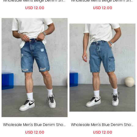
Wholesale Men's Beige Denim Shorts
Wholesale Men's Beige Denim Shorts
USD 12.00
USD 12.00
Wholesale Men's Blue Denim Shorts
Wholesale Men's Blue Denim Shorts
USD 12.00
USD 12.00