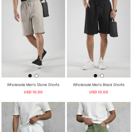
Wholesale Men's Stone Shorts
Wholesale Men's Black Shorts
USD 10.00
USD 10.00