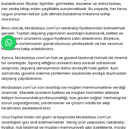
bulabilirsiniz. Bluzlar, tişörtler, gömlekler, kazaklar ve daha fazlası,
her zevke hitap eden çeşitlilikte sunulmaktadır. Bu sayede, her tarza
uygun ürünleri tek bir çatı altında bulabilme imkanına sahip
olursunuz.
İkinci olarak, Modadays.com'un rekabetçi fiyatlarından bahsetmek
gerekir. Toptan alışveriş yapmanın avantajını kullanarak, kaliteli ve
şık üst giyim ürünlerini uygun fiyatlarla satın alabilirsiniz. Böylece,
bütçenizi zorlamadan gardırobunuzu yenileyebilir ve her sezonun
trendlerini takip edebilirsiniz.
Ayrıca, Modadays.com'un hızlı ve güvenli teslimat hizmeti de önemli
bir avantajdır. Sipariş ettiğiniz ürünlerin kısa sürede adresinize
ulaşması, alışveriş deneyiminizi daha da keyifli hale getirir. Aynı
zamanda, güvenli ödeme yöntemleri sayesinde endişe duymadan
alışveriş yapabilirsiniz.
Modadays.com'un son avantajı ise müşteri memnuniyetine verdiği
önemdir. Sitedeki ürünlerin kalitesi ve müşteri hizmetleri ekibiyle
iletişim konusundaki profesyonelliği, size güven sağlar. Herhangi bir
sorun yaşadığınızda, yardımsever ve çözüm odaklı bir ekip
tarafından desteklenirsiniz.
Ucuz toptan kadın üst giyim arayışınızda Modadays.com'un
avantajları göz ardı edilmemelidir. Geniş ürün yelpazesi, rekabetçi
fiyatlar, hızlı teslimat ve müşteri memnuniyeti gibi özelliklerle, moda