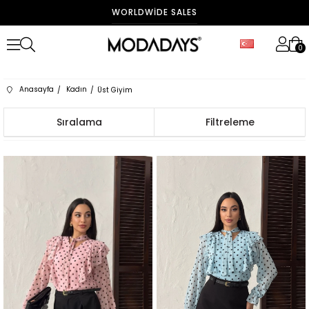
FAST DELIVERY
0
Anasayfa
Kadın
Üst Giyim
Sıralama
Filtreleme