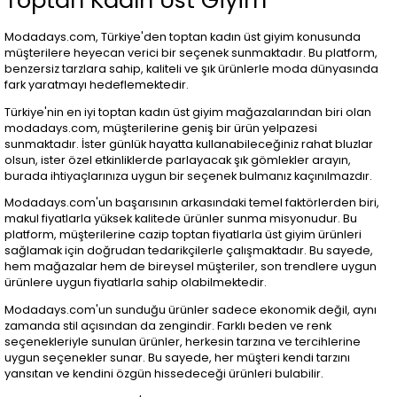
Toptan Kadın Üst Giyim
Modadays.com, Türkiye'den toptan kadın üst giyim konusunda
müşterilere heyecan verici bir seçenek sunmaktadır. Bu platform,
benzersiz tarzlara sahip, kaliteli ve şık ürünlerle moda dünyasında
fark yaratmayı hedeflemektedir.
Türkiye'nin en iyi toptan kadın üst giyim mağazalarından biri olan
modadays.com, müşterilerine geniş bir ürün yelpazesi
sunmaktadır. İster günlük hayatta kullanabileceğiniz rahat bluzlar
olsun, ister özel etkinliklerde parlayacak şık gömlekler arayın,
burada ihtiyaçlarınıza uygun bir seçenek bulmanız kaçınılmazdır.
Modadays.com'un başarısının arkasındaki temel faktörlerden biri,
makul fiyatlarla yüksek kalitede ürünler sunma misyonudur. Bu
platform, müşterilerine cazip toptan fiyatlarla üst giyim ürünleri
sağlamak için doğrudan tedarikçilerle çalışmaktadır. Bu sayede,
hem mağazalar hem de bireysel müşteriler, son trendlere uygun
ürünlere uygun fiyatlarla sahip olabilmektedir.
Modadays.com'un sunduğu ürünler sadece ekonomik değil, aynı
zamanda stil açısından da zengindir. Farklı beden ve renk
seçenekleriyle sunulan ürünler, herkesin tarzına ve tercihlerine
uygun seçenekler sunar. Bu sayede, her müşteri kendi tarzını
yansıtan ve kendini özgün hissedeceği ürünleri bulabilir.