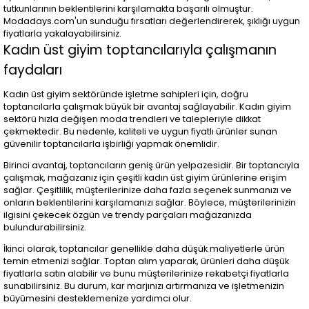
tutkunlarının beklentilerini karşılamakta başarılı olmuştur.
Modadays.com'un sunduğu fırsatları değerlendirerek, şıklığı uygun
fiyatlarla yakalayabilirsiniz.
Kadın üst giyim toptancılarıyla çalışmanın
faydaları
Kadın üst giyim sektöründe işletme sahipleri için, doğru
toptancılarla çalışmak büyük bir avantaj sağlayabilir. Kadın giyim
sektörü hızla değişen moda trendleri ve talepleriyle dikkat
çekmektedir. Bu nedenle, kaliteli ve uygun fiyatlı ürünler sunan
güvenilir toptancılarla işbirliği yapmak önemlidir.
Birinci avantaj, toptancıların geniş ürün yelpazesidir. Bir toptancıyla
çalışmak, mağazanız için çeşitli kadın üst giyim ürünlerine erişim
sağlar. Çeşitlilik, müşterilerinize daha fazla seçenek sunmanızı ve
onların beklentilerini karşılamanızı sağlar. Böylece, müşterilerinizin
ilgisini çekecek özgün ve trendy parçaları mağazanızda
bulundurabilirsiniz.
İkinci olarak, toptancılar genellikle daha düşük maliyetlerle ürün
temin etmenizi sağlar. Toptan alım yaparak, ürünleri daha düşük
fiyatlarla satın alabilir ve bunu müşterilerinize rekabetçi fiyatlarla
sunabilirsiniz. Bu durum, kar marjınızı artırmanıza ve işletmenizin
büyümesini desteklemenize yardımcı olur.