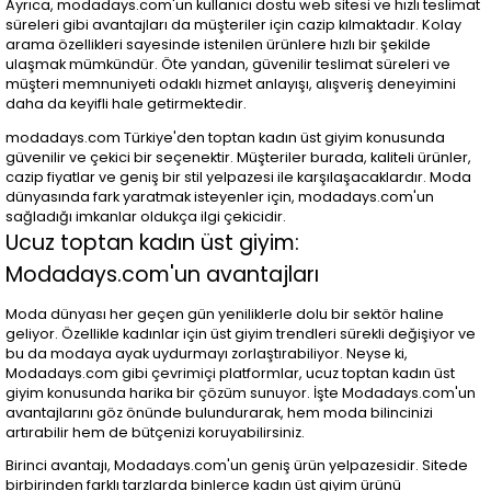
Ayrıca, modadays.com'un kullanıcı dostu web sitesi ve hızlı teslimat
süreleri gibi avantajları da müşteriler için cazip kılmaktadır. Kolay
arama özellikleri sayesinde istenilen ürünlere hızlı bir şekilde
ulaşmak mümkündür. Öte yandan, güvenilir teslimat süreleri ve
müşteri memnuniyeti odaklı hizmet anlayışı, alışveriş deneyimini
daha da keyifli hale getirmektedir.
modadays.com Türkiye'den toptan kadın üst giyim konusunda
güvenilir ve çekici bir seçenektir. Müşteriler burada, kaliteli ürünler,
cazip fiyatlar ve geniş bir stil yelpazesi ile karşılaşacaklardır. Moda
dünyasında fark yaratmak isteyenler için, modadays.com'un
sağladığı imkanlar oldukça ilgi çekicidir.
Ucuz toptan kadın üst giyim:
Modadays.com'un avantajları
Moda dünyası her geçen gün yeniliklerle dolu bir sektör haline
geliyor. Özellikle kadınlar için üst giyim trendleri sürekli değişiyor ve
bu da modaya ayak uydurmayı zorlaştırabiliyor. Neyse ki,
Modadays.com gibi çevrimiçi platformlar, ucuz toptan kadın üst
giyim konusunda harika bir çözüm sunuyor. İşte Modadays.com'un
avantajlarını göz önünde bulundurarak, hem moda bilincinizi
artırabilir hem de bütçenizi koruyabilirsiniz.
Birinci avantajı, Modadays.com'un geniş ürün yelpazesidir. Sitede
birbirinden farklı tarzlarda binlerce kadın üst giyim ürünü