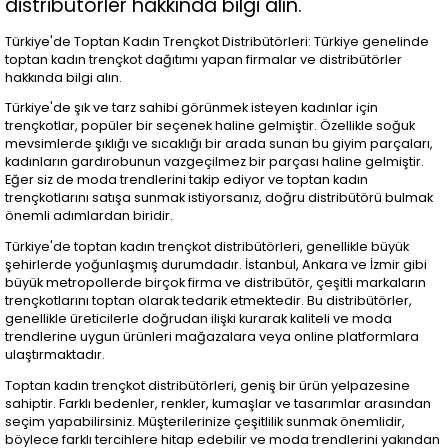
distribütörler hakkında bilgi alın.
Türkiye'de Toptan Kadın Trençkot Distribütörleri: Türkiye genelinde
toptan kadın trençkot dağıtımı yapan firmalar ve distribütörler
hakkında bilgi alın.
Türkiye'de şık ve tarz sahibi görünmek isteyen kadınlar için
trençkotlar, popüler bir seçenek haline gelmiştir. Özellikle soğuk
mevsimlerde şıklığı ve sıcaklığı bir arada sunan bu giyim parçaları,
kadınların gardırobunun vazgeçilmez bir parçası haline gelmiştir.
Eğer siz de moda trendlerini takip ediyor ve toptan kadın
trençkotlarını satışa sunmak istiyorsanız, doğru distribütörü bulmak
önemli adımlardan biridir.
Türkiye'de toptan kadın trençkot distribütörleri, genellikle büyük
şehirlerde yoğunlaşmış durumdadır. İstanbul, Ankara ve İzmir gibi
büyük metropollerde birçok firma ve distribütör, çeşitli markaların
trençkotlarını toptan olarak tedarik etmektedir. Bu distribütörler,
genellikle üreticilerle doğrudan ilişki kurarak kaliteli ve moda
trendlerine uygun ürünleri mağazalara veya online platformlara
ulaştırmaktadır.
Toptan kadın trençkot distribütörleri, geniş bir ürün yelpazesine
sahiptir. Farklı bedenler, renkler, kumaşlar ve tasarımlar arasından
seçim yapabilirsiniz. Müşterilerinize çeşitlilik sunmak önemlidir,
böylece farklı tercihlere hitap edebilir ve moda trendlerini yakından