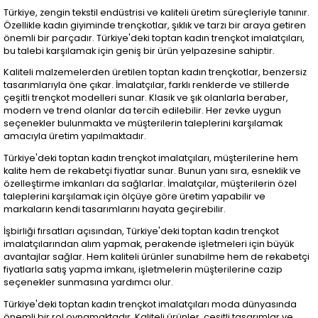
Türkiye, zengin tekstil endüstrisi ve kaliteli üretim süreçleriyle tanınır.
Özellikle kadın giyiminde trençkotlar, şıklık ve tarzı bir araya getiren
önemli bir parçadır. Türkiye'deki toptan kadın trençkot imalatçıları,
bu talebi karşılamak için geniş bir ürün yelpazesine sahiptir.
Kaliteli malzemelerden üretilen toptan kadın trençkotlar, benzersiz
tasarımlarıyla öne çıkar. İmalatçılar, farklı renklerde ve stillerde
çeşitli trençkot modelleri sunar. Klasik ve şık olanlarla beraber,
modern ve trend olanlar da tercih edilebilir. Her zevke uygun
seçenekler bulunmakta ve müşterilerin taleplerini karşılamak
amacıyla üretim yapılmaktadır.
Türkiye'deki toptan kadın trençkot imalatçıları, müşterilerine hem
kalite hem de rekabetçi fiyatlar sunar. Bunun yanı sıra, esneklik ve
özelleştirme imkanları da sağlarlar. İmalatçılar, müşterilerin özel
taleplerini karşılamak için ölçüye göre üretim yapabilir ve
markaların kendi tasarımlarını hayata geçirebilir.
İşbirliği fırsatları açısından, Türkiye'deki toptan kadın trençkot
imalatçılarından alım yapmak, perakende işletmeleri için büyük
avantajlar sağlar. Hem kaliteli ürünler sunabilme hem de rekabetçi
fiyatlarla satış yapma imkanı, işletmelerin müşterilerine cazip
seçenekler sunmasına yardımcı olur.
Türkiye'deki toptan kadın trençkot imalatçıları moda dünyasında
önemli bir rol oynamaktadır. Kaliteli ürünler, çeşitli tasarımlar ve