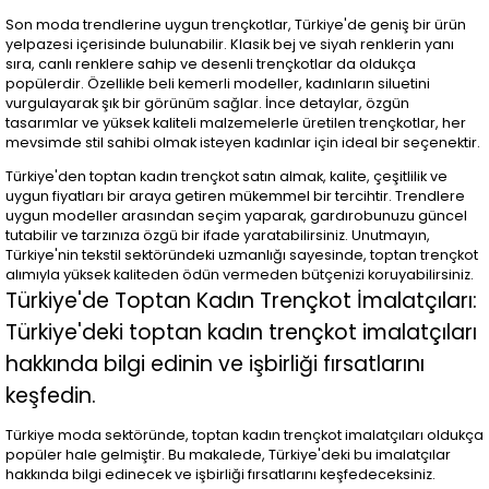
Son moda trendlerine uygun trençkotlar, Türkiye'de geniş bir ürün
yelpazesi içerisinde bulunabilir. Klasik bej ve siyah renklerin yanı
sıra, canlı renklere sahip ve desenli trençkotlar da oldukça
popülerdir. Özellikle beli kemerli modeller, kadınların siluetini
vurgulayarak şık bir görünüm sağlar. İnce detaylar, özgün
tasarımlar ve yüksek kaliteli malzemelerle üretilen trençkotlar, her
mevsimde stil sahibi olmak isteyen kadınlar için ideal bir seçenektir.
Türkiye'den toptan kadın trençkot satın almak, kalite, çeşitlilik ve
uygun fiyatları bir araya getiren mükemmel bir tercihtir. Trendlere
uygun modeller arasından seçim yaparak, gardırobunuzu güncel
tutabilir ve tarzınıza özgü bir ifade yaratabilirsiniz. Unutmayın,
Türkiye'nin tekstil sektöründeki uzmanlığı sayesinde, toptan trençkot
alımıyla yüksek kaliteden ödün vermeden bütçenizi koruyabilirsiniz.
Türkiye'de Toptan Kadın Trençkot İmalatçıları:
Türkiye'deki toptan kadın trençkot imalatçıları
hakkında bilgi edinin ve işbirliği fırsatlarını
keşfedin.
Türkiye moda sektöründe, toptan kadın trençkot imalatçıları oldukça
popüler hale gelmiştir. Bu makalede, Türkiye'deki bu imalatçılar
hakkında bilgi edinecek ve işbirliği fırsatlarını keşfedeceksiniz.