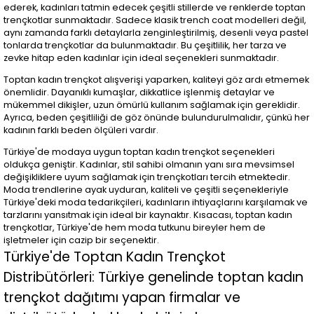
ederek, kadınları tatmin edecek çeşitli stillerde ve renklerde toptan
trençkotlar sunmaktadır. Sadece klasik trench coat modelleri değil,
aynı zamanda farklı detaylarla zenginleştirilmiş, desenli veya pastel
tonlarda trençkotlar da bulunmaktadır. Bu çeşitlilik, her tarza ve
zevke hitap eden kadınlar için ideal seçenekleri sunmaktadır.
Toptan kadın trençkot alışverişi yaparken, kaliteyi göz ardı etmemek
önemlidir. Dayanıklı kumaşlar, dikkatlice işlenmiş detaylar ve
mükemmel dikişler, uzun ömürlü kullanım sağlamak için gereklidir.
Ayrıca, beden çeşitliliği de göz önünde bulundurulmalıdır, çünkü her
kadının farklı beden ölçüleri vardır.
Türkiye'de modaya uygun toptan kadın trençkot seçenekleri
oldukça geniştir. Kadınlar, stil sahibi olmanın yanı sıra mevsimsel
değişikliklere uyum sağlamak için trençkotları tercih etmektedir.
Moda trendlerine ayak uyduran, kaliteli ve çeşitli seçenekleriyle
Türkiye'deki moda tedarikçileri, kadınların ihtiyaçlarını karşılamak ve
tarzlarını yansıtmak için ideal bir kaynaktır. Kısacası, toptan kadın
trençkotlar, Türkiye'de hem moda tutkunu bireyler hem de
işletmeler için cazip bir seçenektir.
Türkiye'de Toptan Kadın Trençkot
Distribütörleri: Türkiye genelinde toptan kadın
trençkot dağıtımı yapan firmalar ve