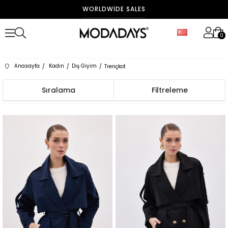
WORLDWIDE SALES
0
Anasayfa
Kadın
Dış Giyim
Trençkot
Sıralama
Filtreleme