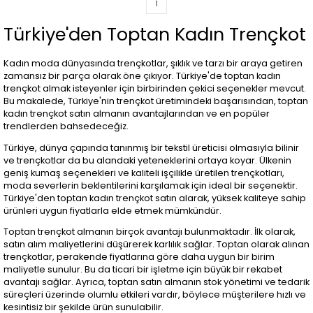
1
Türkiye'den Toptan Kadın Trençkot
Kadın moda dünyasında trençkotlar, şıklık ve tarzı bir araya getiren
zamansız bir parça olarak öne çıkıyor. Türkiye'de toptan kadın
trençkot almak isteyenler için birbirinden çekici seçenekler mevcut.
Bu makalede, Türkiye'nin trençkot üretimindeki başarısından, toptan
kadın trençkot satın almanın avantajlarından ve en popüler
trendlerden bahsedeceğiz.
Türkiye, dünya çapında tanınmış bir tekstil üreticisi olmasıyla bilinir
ve trençkotlar da bu alandaki yeteneklerini ortaya koyar. Ülkenin
geniş kumaş seçenekleri ve kaliteli işçilikle üretilen trençkotları,
moda severlerin beklentilerini karşılamak için ideal bir seçenektir.
Türkiye'den toptan kadın trençkot satın alarak, yüksek kaliteye sahip
ürünleri uygun fiyatlarla elde etmek mümkündür.
Toptan trençkot almanın birçok avantajı bulunmaktadır. İlk olarak,
satın alım maliyetlerini düşürerek karlılık sağlar. Toptan olarak alınan
trençkotlar, perakende fiyatlarına göre daha uygun bir birim
maliyetle sunulur. Bu da ticari bir işletme için büyük bir rekabet
avantajı sağlar. Ayrıca, toptan satın almanın stok yönetimi ve tedarik
süreçleri üzerinde olumlu etkileri vardır, böylece müşterilere hızlı ve
kesintisiz bir şekilde ürün sunulabilir.