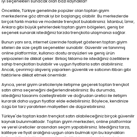
iyi seçenekleri sunacak olan bazı kaynaklar!
Öncelikle, Türkiye genelinde popüler olan toptan giyim
merkezlerine göz atmak iyi bir başlangıç olabilir. Bu merkezlerde
birçok farklı marka ve modelde trençkot bulabilirsiniz. İstanbul, İzmir,
Ankara gibi büyük şehirlerdeki toptan giyim bölgeleri, geniş bir
seçenek sunarak istediğiniz tarzda trençkota ulaşmanızı sağlar.
Bunun yanı sıra, internet üzerinde faaliyet gösteren toptan giyim
siteleri de size çeşitli seçenekler sunabilir. Güvenilir ve tanınmış
online platformlar, kullanıcı dostu arayüzleri ve geniş ürün
yelpazeleri ile dikkat çeker. Birkaç tıklama ile istediğiniz özelliklere
sahip trençkotları bulabilir ve uygun fiyatlarla satın alabilirsiniz.
Ancak, çevrimiçi alışveriş yaparken güvenlik ve satıcının itibarı gibi
faktörlere dikkat etmek önemlidir.
Ayrıca, yerel giyim üreticileriyle iletişime geçerek toptan trençkot
satın alma seçeneğini değerlendirebilirsiniz. Bu durumda,
istediğiniz tasarımı özelleştirebilir ve doğrudan üretici ile iletişim
kurarak daha uygun fiyatlar elde edebilirsiniz. Böylece, kendinize
özgü bir tarz yaratırken maliyetleri de düşürebilirsiniz.
Türkiye'de toptan kadın trençkot satın alabileceğiniz birçok güvenilir
kaynak bulunmaktadır. Toptan giyim merkezleri, online platformlar
ve yerel üreticiler arasından seçim yapabilirsiniz. İstediğiniz tarza,
kaliteye ve fiyat aralığına uygun olanı bulmak için bu kaynakları