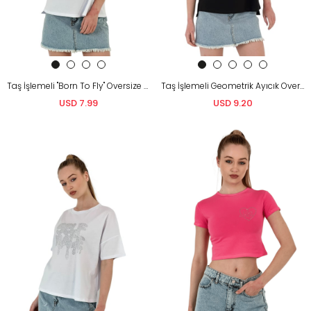
Taş İşlemeli "Born To Fly" Oversize Tişört – Beyaz &Amp; Gri
Taş İşlemeli Geometrik Ayıcık Oversize Tişört – Siyah &Amp; Beyaz
USD 7.99
USD 9.20