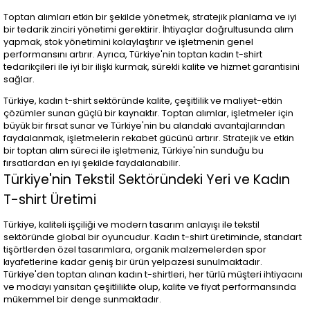
Toptan alımları etkin bir şekilde yönetmek, stratejik planlama ve iyi
bir tedarik zinciri yönetimi gerektirir. İhtiyaçlar doğrultusunda alım
yapmak, stok yönetimini kolaylaştırır ve işletmenin genel
performansını artırır. Ayrıca, Türkiye'nin toptan kadın t-shirt
tedarikçileri ile iyi bir ilişki kurmak, sürekli kalite ve hizmet garantisini
sağlar.
Türkiye, kadın t-shirt sektöründe kalite, çeşitlilik ve maliyet-etkin
çözümler sunan güçlü bir kaynaktır. Toptan alımlar, işletmeler için
büyük bir fırsat sunar ve Türkiye'nin bu alandaki avantajlarından
faydalanmak, işletmelerin rekabet gücünü artırır. Stratejik ve etkin
bir toptan alım süreci ile işletmeniz, Türkiye'nin sunduğu bu
fırsatlardan en iyi şekilde faydalanabilir.
Türkiye'nin Tekstil Sektöründeki Yeri ve Kadın
T-shirt Üretimi
Türkiye, kaliteli işçiliği ve modern tasarım anlayışı ile tekstil
sektöründe global bir oyuncudur. Kadın t-shirt üretiminde, standart
tişörtlerden özel tasarımlara, organik malzemelerden spor
kıyafetlerine kadar geniş bir ürün yelpazesi sunulmaktadır.
Türkiye'den toptan alınan kadın t-shirtleri, her türlü müşteri ihtiyacını
ve modayı yansıtan çeşitlilikte olup, kalite ve fiyat performansında
mükemmel bir denge sunmaktadır.