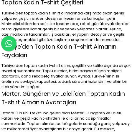
Toptan Kadın T-shirt Çeşitleri
Türkiye'den toptan kadın t-shirt alımlarında karşımıza çıkan geniş
yelpaze, çeşitli renkler, desenler, kesimler ve kumaşlar içerir.
Minimalist stillerden sofistike tasarımlara, rahat günlük kıyafetlerden
resmi giysilere kadar geniş bir seçenek yelpazesi vardır. Ayrıca,
özel marka ve tasarımlar, iş baskıları, el yapımı detaylar ve çeşitli
beden seçenekleri gibi özelleştirme seçenekleri de mevcuttur.
Türkiye'den Toptan Kadın T-shirt Almanın
Faydaları
Türkiye'den toptan kadın t-shirt alımı, çeşitlilik ve kalite dışında birçok
avantaj sunmaktadır. Toplu alımlar, birim başına düşen maliyeti
azaltarak, daha rekabetçi fiyatlar sunar. Ayrıca, Türkiye'nin hızlı
üretim ve sevkiyat kapasitesi, tedarik sürecini hızlandırır ve etkin bir
stok yönetimi sağlar.
Merter, Güngören ve Laleli'den Toptan Kadın
T-shirt Almanın Avantajları
İstanbul'un ünlü tekstil bölgeleri olan Merter, Güngören ve Laleli,
kaliteli ve çeşitli kadın t-shirtleri ile alıcılarına cazip fırsatlar
sunmaktadır. Toptan alımlar, bu bölgelerin sunduğu geniş yelpazeyi
ve mükemmel fiyat avantajlarını bir araya getirir. Bu makale,