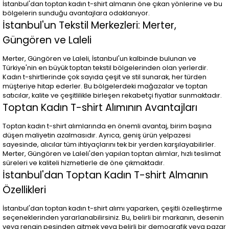
İstanbul'dan toptan kadın t-shirt almanın öne çıkan yönlerine ve bu
bölgelerin sunduğu avantajlara odaklanıyor.
İstanbul'un Tekstil Merkezleri: Merter,
Güngören ve Laleli
Merter, Güngören ve Laleli, İstanbul'un kalbinde bulunan ve
Türkiye'nin en büyük toptan tekstil bölgelerinden olan yerlerdir.
Kadın t-shirtlerinde çok sayıda çeşit ve stil sunarak, her türden
müşteriye hitap ederler. Bu bölgelerdeki mağazalar ve toptan
satıcılar, kalite ve çeşitlilikle birleşen rekabetçi fiyatlar sunmaktadır.
Toptan Kadın T-shirt Alımının Avantajları
Toptan kadın t-shirt alımlarında en önemli avantaj, birim başına
düşen maliyetin azalmasıdır. Ayrıca, geniş ürün yelpazesi
sayesinde, alıcılar tüm ihtiyaçlarını tek bir yerden karşılayabilirler.
Merter, Güngören ve Laleli'den yapılan toptan alımlar, hızlı teslimat
süreleri ve kaliteli hizmetlerle de öne çıkmaktadır.
İstanbul'dan Toptan Kadın T-shirt Almanın
Özellikleri
İstanbul'dan toptan kadın t-shirt alımı yaparken, çeşitli özelleştirme
seçeneklerinden yararlanabilirsiniz. Bu, belirli bir markanın, desenin
veya rengin peşinden gitmek veya belirli bir demografik veya pazar