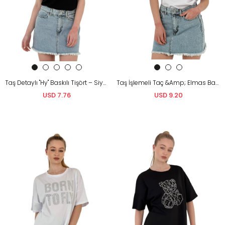
Taş Detaylı "Hy" Baskılı Tişört – Siyah &Amp; Beyaz
Taş İşlemeli Taç &Amp; Elmas Baskılı Tişört
USD 7.76
USD 9.20