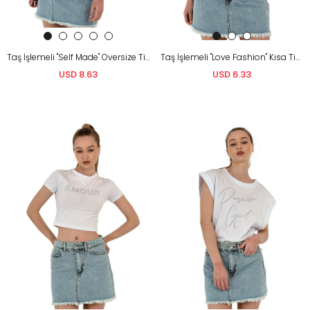
Taş İşlemeli "Self Made" Oversize Tişört – Gri &Amp; Beyaz
Taş İşlemeli "Love Fashion" Kısa Tişört – Pembe &Amp; Beyaz
USD 8.63
USD 6.33