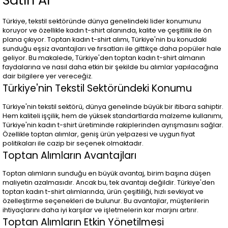
Satın Al
Türkiye, tekstil sektöründe dünya genelindeki lider konumunu
koruyor ve özellikle kadın t-shirt alanında, kalite ve çeşitlilik ile ön
plana çıkıyor. Toptan kadın t-shirt alımı, Türkiye'nin bu konudaki
sunduğu eşsiz avantajları ve fırsatları ile gittikçe daha popüler hale
geliyor. Bu makalede, Türkiye'den toptan kadın t-shirt almanın
faydalarına ve nasıl daha etkin bir şekilde bu alımlar yapılacağına
dair bilgilere yer vereceğiz.
Türkiye'nin Tekstil Sektöründeki Konumu
Türkiye'nin tekstil sektörü, dünya genelinde büyük bir itibara sahiptir.
Hem kaliteli işçilik, hem de yüksek standartlarda malzeme kullanımı,
Türkiye'nin kadın t-shirt üretiminde rakiplerinden ayrışmasını sağlar.
Özellikle toptan alımlar, geniş ürün yelpazesi ve uygun fiyat
politikaları ile cazip bir seçenek olmaktadır.
Toptan Alımların Avantajları
Toptan alımların sunduğu en büyük avantaj, birim başına düşen
maliyetin azalmasıdır. Ancak bu, tek avantajı değildir. Türkiye'den
toptan kadın t-shirt alımlarında, ürün çeşitliliği, hızlı sevkiyat ve
özelleştirme seçenekleri de bulunur. Bu avantajlar, müşterilerin
ihtiyaçlarını daha iyi karşılar ve işletmelerin kar marjını artırır.
Toptan Alımların Etkin Yönetilmesi