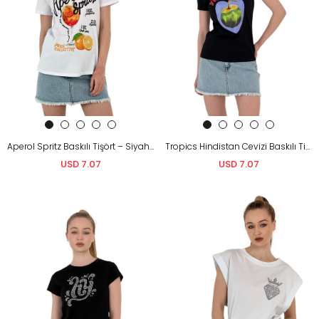
Aperol Spritz Baskılı Tişört – Siyah &Amp; Beyaz
Tropics Hindistan Cevizi Baskılı Tişört – Siyah &Amp; Beyaz
USD 7.07
USD 7.07
&Nbsp;